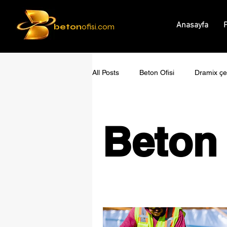
Anasayfa
P
beton
ofisi.com
All Posts
Beton Ofisi
Dramix çel
Beton 