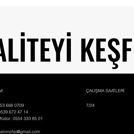
Saha Betonu Dökümü Nedir
ve İnşaat Sektöründeki Önem
ALİTEYİ KEŞF
ALİTEYİ KEŞF
İM
ÇALIŞMA SAATLERİ
553 688 0709
7/24
0539 672 47 14
Müdür: 0554 333 85 01
betonofisi@gmail.com