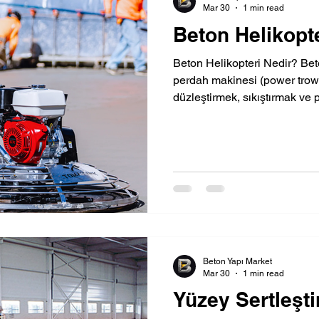
Mar 30
1 min read
Beton Helikopt
Beton Helikopteri Nedir? Beto
perdah makinesi (power trowe
düzleştirmek, sıkıştırmak ve 
kullanılan profesyonel bir ek
adlandırılmasının sebebi, al
helikopter pervanesine benze
saha betonu ve endüstriyel 
vazgeçilmez bir araçtır ve bet
doğrudan belirler. beton heli
Beton Yapı Market
Mar 30
1 min read
Yüzey Sertleşti