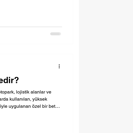
edir?
opark, lojistik alanlar ve
arda kullanılan, yüksek
yle uygulanan özel bir beton
eton uygulamalarından farklı
k ve aşınmaya karşı daha
nır.