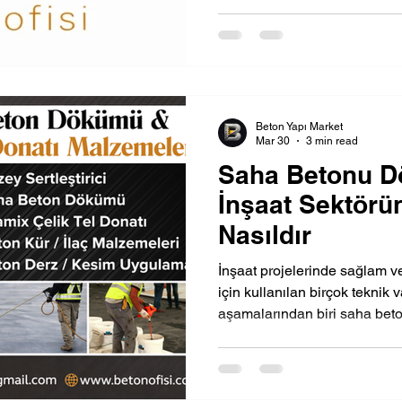
Beton Yapı Market
Mar 30
3 min read
Saha Betonu D
İnşaat Sektörü
Nasıldır
İnşaat projelerinde sağlam v
için kullanılan birçok teknik v
aşamalarından biri saha bet
betonu dökümü tam olarak ne
neden bu kadar önemlidir? B
dökümünün ne olduğunu, nasıl
projelerine sağladığı katkılar