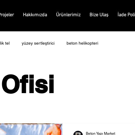
rojeler
Hakkımızda
Ürünlerimiz
Bize Ulaş
İade Poli
ik tel
yüzey sertleştirici
beton helikopteri
Ofisi
Beton Yapı Market