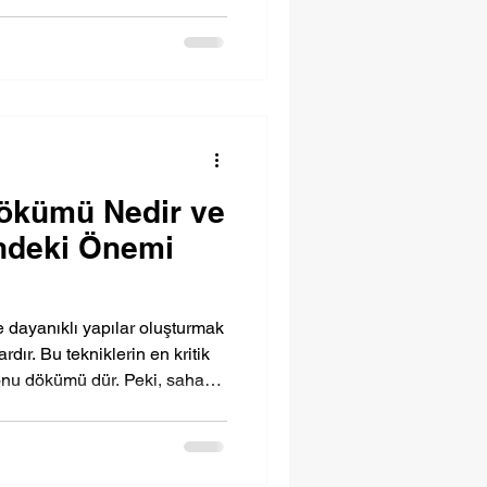
ökümü Nedir ve
ndeki Önemi
e dayanıklı yapılar oluşturmak
ardır. Bu tekniklerin en kritik
onu dökümü dür. Peki, saha
dir ve inşaat sektöründe
u yazıda, saha betonu
 yapıldığını ve inşaat
ı detaylı şekilde ele alacağız.