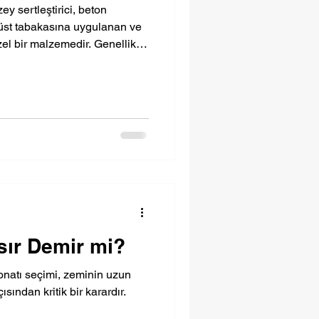
ey sertleştirici, beton
st tabakasına uygulanan ve
el bir malzemedir. Genellikle
gregaları ve çeşitli kimyasal
eme, beton henüz taze
 helikopter (perdah makinesi)
a bütünleşmesi sağlanır.
apısı değil, en çok aşınmaya
çlendirilm
sır Demir mi?
natı seçimi, zeminin uzun
sından kritik bir karardır.