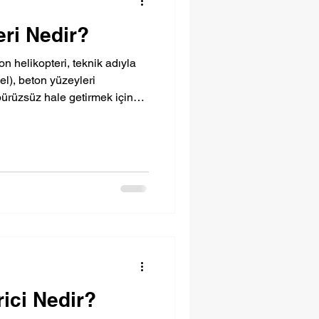
eri Nedir?
n helikopteri, teknik adıyla
l), beton yüzeyleri
pürüzsüz hale getirmek için
ipmandır. “Helikopter” olarak
t kısmında dönen kanatların
mesidir. Bu makine, özellikle
zemin uygulamalarında
onun nihai kalitesini
kopteri Beton
rici Nedir?