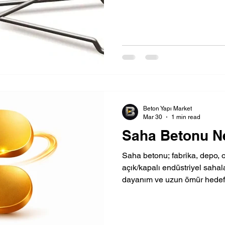
Beton Yapı Market
Mar 30
1 min read
Saha Betonu N
Saha betonu; fabrika, depo, ot
açık/kapalı endüstriyel sahal
dayanım ve uzun ömür hedefi
zemin sistemidir. Standart b
olarak, ağır yük, yoğun trafi
dirençli olacak şekilde tasarla