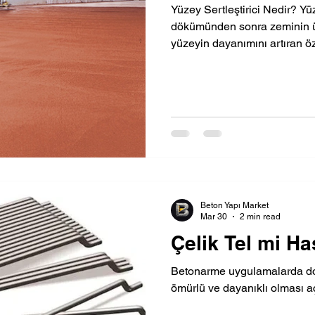
Yüzey Sertleştirici Nedir? Yüz
dökümünden sonra zeminin ü
yüzeyin dayanımını artıran öz
çimento, kuvars veya korund a
katkılardan oluşur. Bu malz
haldeyken yüzeye serpilir ve
ile yüzeye yedirilerek betonl
Böylece betonun sadece iç y
maruz kalan üst yüzeyi de gü
Beton Yapı Market
Mar 30
2 min read
Çelik Tel mi Ha
Betonarme uygulamalarda do
ömürlü ve dayanıklı olması açı