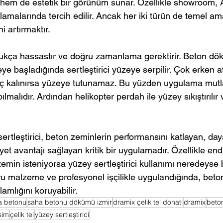
hem de estetik bir görünüm sunar. Özellikle showroom,
amalarında tercih edilir. Ancak her iki türün de temel am
 artırmaktır.
kça hassastır ve doğru zamanlama gerektirir. Beton dök
e başladığında sertleştirici yüzeye serpilir. Çok erken at
ç kalınırsa yüzeye tutunamaz. Bu yüzden uygulama mutl
ılmalıdır. Ardından helikopter perdah ile yüzey sıkıştırılır
rtleştirici, beton zeminlerin performansını katlayan, dayan
t avantajı sağlayan kritik bir uygulamadır. Özellikle endü
 zemin isteniyorsa yüzey sertleştirici kullanımı neredeyse 
ğru malzeme ve profesyonel işçilikle uygulandığında, beto
lamlığını koruyabilir. 
a betonu
saha betonu dökümü izmir
dramix çelik tel donatı
dramix
beto
sim
çelik tel
yüzey sertleştirici