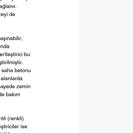
ğlanır. 
eyi de 
şınabilir, 
ında 
tleştirici bu 
rilmiştir. 
e saha betonu 
alanlarda 
sayede zemin 
de bakım 
li (renkli) 
tiriciler ise 