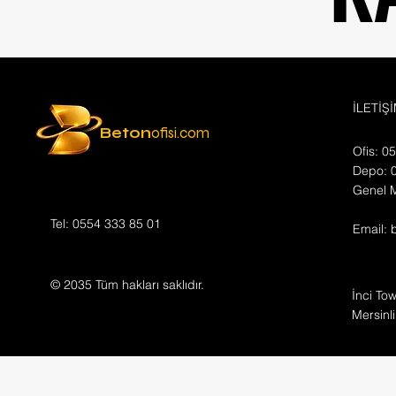
İLETİŞ
Beton
ofisi.com
Ofis: 0
Depo: 
Genel 
Tel: 0554 333 85 01
Email:
© 2035 Tüm hakları saklıdır.
İnci Tow
Mersinli