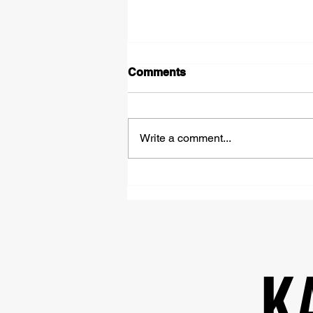
Comments
Write a comment...
Beton Helikopteri Nedir?
K
K