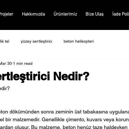
rojeler
Hakkımızda
Ürünlerimiz
Bize Ulaş
İade Poli
ik tel
yüzey sertleştirici
beton helikopteri
Mar 30
1 min read
tleştirici Nedir?
edir? 
 beton dökümünden sonra zeminin üst tabakasına uygulan
zel bir malzemedir. Genellikle çimento, kuvars veya korun
kılardan oluşur. Bu malzeme, beton henüz taze haldeyken 