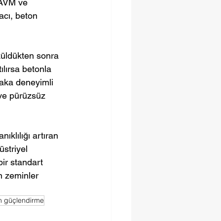
 AVM ve 
acı, beton 
üldükten sonra 
ılırsa betonla 
aka deneyimli 
 ve pürüzsüz 
ıklılığı artıran 
striyel 
bir standart 
n zeminler 
n güçlendirme