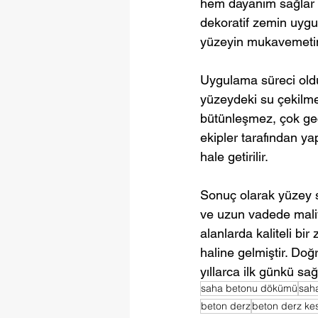
hem dayanım sağlar 
dekoratif zemin uygul
yüzeyin mukavemetini
Uygulama süreci oldu
yüzeydeki su çekilmey
bütünleşmez, çok ge
ekipler tarafından yap
hale getirilir.
Sonuç olarak yüzey se
ve uzun vadede maliye
alanlarda kaliteli bir
haline gelmiştir. Do
yıllarca ilk günkü sağ
saha betonu dökümü
sah
beton derz
beton derz ke