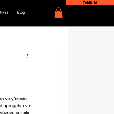
Teklif Al
tikası
Blog
an ve yüzeyin 
d agregaları ve 
yüzeye serpilir 