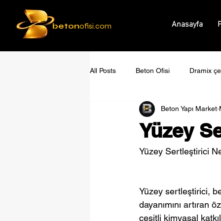
Anasayfa
P
beton
ofisi.com
All Posts
Beton Ofisi
Dramix çel
Beton Yapı Market
Yüzey Ser
Yüzey Sertleştirici N
Yüzey sertleştirici,
dayanımını artıran ö
çeşitli kimyasal kat