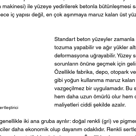
 makinesi) ile yüzeye yedirilerek betonla bütünleşmesi sa
ce iç yapısı değil, en çok aşınmaya maruz kalan üst yüz
Standart beton yüzeyler zamanla a
tozuma yapabilir ve ağır yükler alt
deformasyona uğrayabilir. Yüzey ser
sorunların önüne geçmek için gelişti
Özellikle fabrika, depo, otopark v
gibi yoğun kullanıma maruz kalan 
vazgeçilmez bir uygulamadır. Bu 
hem daha uzun ömürlü olur hem 
maliyetleri ciddi şekilde azalır.
rtleştirici
genellikle iki ana gruba ayrılır: doğal renkli (gri) ve pigment
riciler daha ekonomik olup dayanım odaklıdır. Renkli sertleş