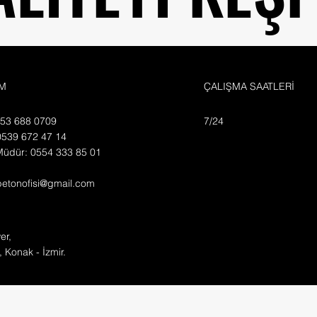
İM
ÇALIŞMA SAATLERİ
553 688 0709
7/24
0539 672 47 14
Müdür: 0554 333 85 01
betonofisi@gmail.com
er,
, Konak - İzmir.