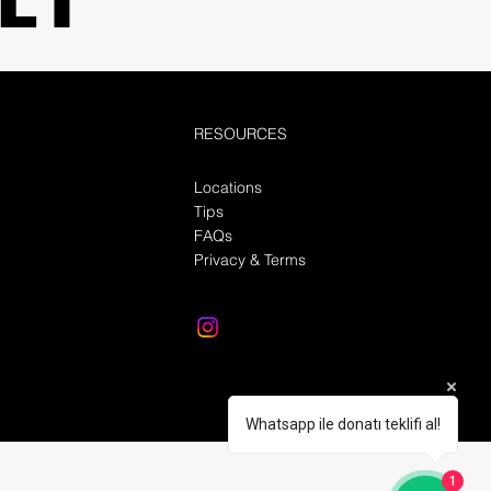
RESOURCES
Locations
Tips
FAQs
Privacy & Terms
Whatsapp ile donatı teklifi al!
1