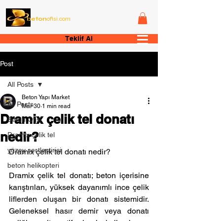
beton
ofisi.com
Teklif Al
Post
All Posts
Beton Yapı Market
All Posts
Mar 30
1 min read
Dramix çelik tel donatı
Beton Ofisi
nedir?
Dramix çelik tel
yüzey sertleştirici
Dramix çelik tel donatı nedir?
beton helikopteri
Dramix çelik tel donatı; beton içerisine 
karıştırılan, yüksek dayanımlı ince çelik 
liflerden oluşan bir donatı sistemidir. 
Geleneksel hasır demir veya donatı 