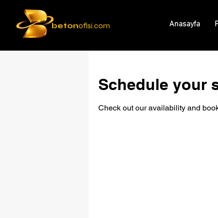
Anasayfa
P
beton
ofisi.com
Schedule your s
Check out our availability and book