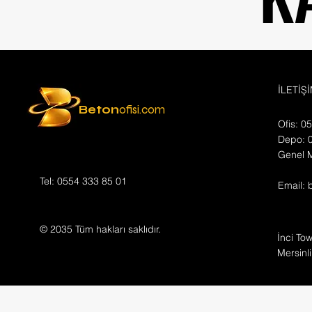
İLETİŞ
Beton
ofisi.com
Ofis: 0
Depo: 
Genel 
Tel: 0554 333 85 01
Email:
© 2035 Tüm hakları saklıdır.
İnci Tow
Mersinli