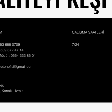
İM
ÇALIŞMA SAATLERİ
553 688 0709
7/24
0539 672 47 14
Müdür: 0554 333 85 01
betonofisi@gmail.com
er,
, Konak - İzmir.